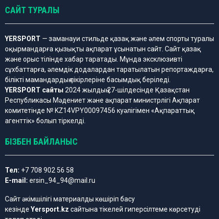
САЙТ ТУРАЛЫ
YERSPORT
— заманауи стильде қазақ және әлем спорты туралы
оқырмандарға қызықты ақпарат ұсынатын сайт. Сайт қазақ
және орыс тілінде хабар таратады. Мұнда эксклюзивті
сұхбаттарға, әлемдік додалардан таратылатын репортаждарға,
білікті мамандардың пікірлеріне басымдық беріледі.
YERSPORT сайты
2024 жылдың 27-шілдесінде Қазақстан
Республикасы Мәдениет және ақпарат министрлігі Ақпарат
комитетінде № KZ14VPY00097456 куәлігімен «Ақпараттық
агенттік» болып тіркелді.
БІЗБЕН БАЙЛАНЫС
Тел:
+7 708 902 56 58
E-mail:
ersin_94_94@mail.ru
Сайт әкімшілігі материалды көшіріп басу
кезінде
Yersport.kz
сайтына тікелей гиперсілтеме көрсетуді