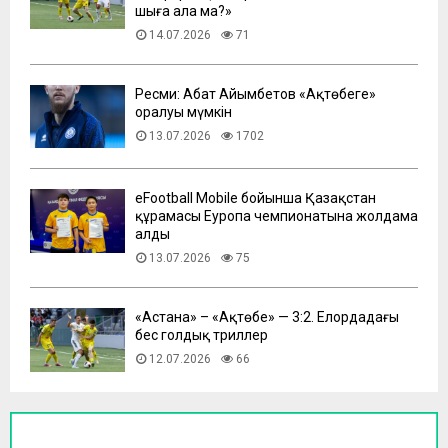
шыға ала ма?»
14.07.2026
71
Ресми: Абат Айымбетов «Ақтөбеге»
оралуы мүмкін
13.07.2026
1702
eFootball Mobile бойынша Қазақстан
құрамасы Еуропа чемпионатына жолдама
алды
13.07.2026
75
​«Астана» – «Ақтөбе» — 3:2. Елордадағы
бес голдық триллер
12.07.2026
66