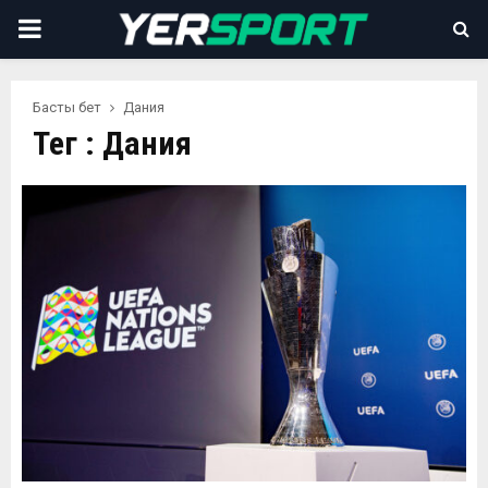
PRIMARY
MENU
Басты бет
Дания
Тег : Дания