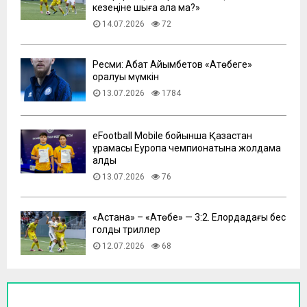
кезеңіне шыға ала ма?»
14.07.2026
72
Ресми: Абат Айымбетов «Ақтөбеге»
оралуы мүмкін
13.07.2026
1784
eFootball Mobile бойынша Қазақстан
құрамасы Еуропа чемпионатына жолдама
алды
13.07.2026
76
​«Астана» – «Ақтөбе» — 3:2. Елордадағы бес
голдық триллер
12.07.2026
68