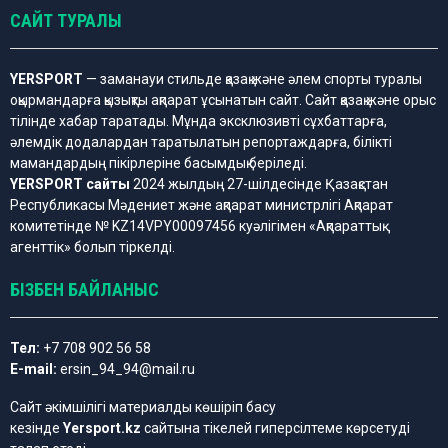
САЙТ ТУРАЛЫ
YERSPORT
— заманауи стильде қазақ және әлем спорты туралы
оқырмандарға қызықты ақпарат ұсынатын сайт. Сайт қазақ және орыс
тілінде хабар таратады. Мұнда эксклюзивті сұхбаттарға,
әлемдік додалардан таратылатын репортаждарға, білікті
мамандардың пікірлеріне басымдық беріледі.
YERSPORT сайты
2024 жылдың 27-шілдесінде Қазақстан
Республикасы Мәдениет және ақпарат министрлігі Ақпарат
комитетінде № KZ14VPY00097456 куәлігімен «Ақпараттық
агенттік» болып тіркелді.
БІЗБЕН БАЙЛАНЫС
Тел:
+7 708 902 56 58
E-mail:
ersin_94_94@mail.ru
Сайт әкімшілігі материалды көшіріп басу
кезінде
Yersport.kz
сайтына тікелей гиперсілтеме көрсетуді