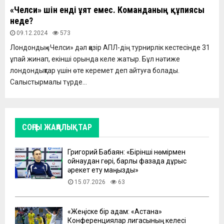
«Челси» үшін енді ұят емес. Команданың құпиясы
неде?
09.12.2024
573
Лондондық «Челси» дәл қазір АПЛ-дің турнирлік кестесінде 31
ұпай жинап, екінші орында келе жатыр. Бұл нәтиже
лондондықтар үшін өте керемет деп айтуға болады.
Салыстырмалы түрде...
СОҢҒЫ ЖАҢАЛЫҚТАР
Григорий Бабаян: «Бірінші нөмірмен
ойнаудан гөрі, барлық фазада дұрыс
әрекет ету маңызды»
15.07.2026
63
«Жеңіске бір қадам: «Астана»
Конференциялар лигасының келесі