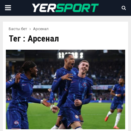
PRIMARY
MENU
Басты бет
Арсенал
Тег : Арсенал