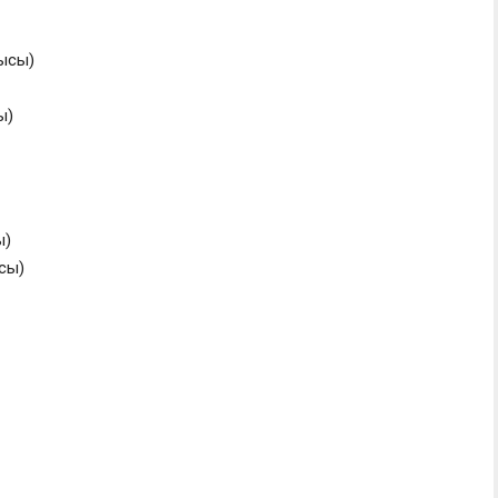
ысы)
ы)
ы)
сы)