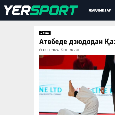
ЖАҢАЛЫҚТАР
Дзюдо
Ақтөбеде дзюдодан Қа
18.11.2024
0
298