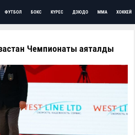
ФУТБОЛ
БОКС
КҮРЕС
ДЗЮДО
ММА
ХОККЕЙ
зақстан Чемпионаты аяқталды