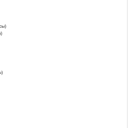
сы)
ы)
ы)