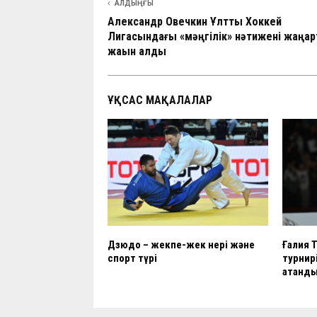
k
p
АЛДЫҢҒЫ
Александр Овечкин Ұлттық Хоккей
Лигасындағы «мәңгілік» нәтижені жаңар
жақын қалды
ҰҚСАС МАҚАЛАЛАР
Дзюдо – жекпе-жек өнері және
Ғалия 
спорт түрі
турнир
атанд