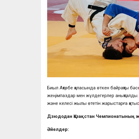
Биыл Ақтөбе қаласында өткен байрақты бәс
жеңімпаздар мен жүлдегерлер анықталды. Б
және келесі жылы өтетін жарыстарға қатыс
Дзюдодан Қазақстан Чемпионатының ж
Әйелдер
: