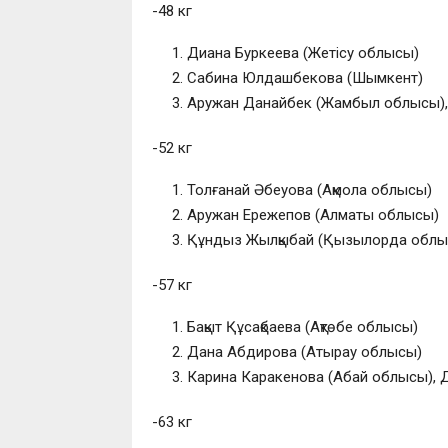
-48 кг
Диана Буркеева (Жетісу облысы)
Сабина Юлдашбекова (Шымкент)
Аружан Данайбек (Жамбыл облысы),
-52 кг
Толғанай Әбеуова (Ақмола облысы)
Аружан Ережепов (Алматы облысы)
Құндыз Жылқыбай (Қызылорда облыс
-57 кг
Бақыт Құсақбаева (Ақтөбе облысы)
Дана Абдирова (Атырау облысы)
Карина Каракенова (Абай облысы),
-63 кг