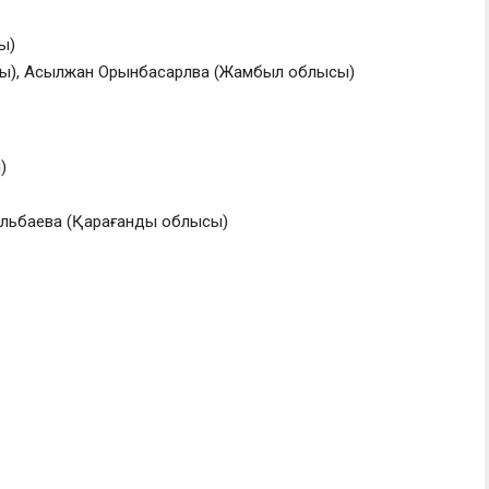
ы)
ы), Асылжан Орынбасарлва (Жамбыл облысы)
)
ельбаева (Қарағанды облысы)