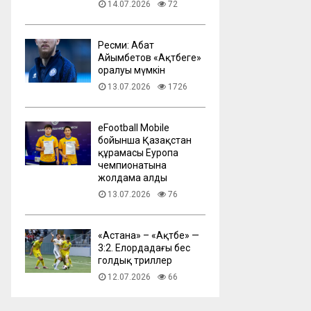
14.07.2026
72
Ресми: Абат
Айымбетов «Ақтөбеге»
оралуы мүмкін
13.07.2026
1726
eFootball Mobile
бойынша Қазақстан
құрамасы Еуропа
чемпионатына
жолдама алды
13.07.2026
76
​«Астана» – «Ақтөбе» —
3:2. Елордадағы бес
голдық триллер
12.07.2026
66