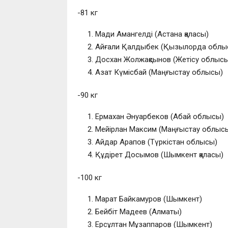
-81 кг
Мади Амангелді (Астана қаласы)
Айғали Қалдыбек (Қызылорда облы
Досхан Жолжақсынов (Жетісу облыс
Азат Күмісбай (Маңғыстау облысы)
-90 кг
Ермахан Әнуарбеков (Абай облысы)
Мейірлан Максим (Маңғыстау облыс
Айдар Арапов (Түркістан облысы)
Құдірет Досымов (Шымкент қаласы)
-100 кг
Марат Байкамуров (Шымкент)
Бейбіт Мадеев (Алматы)
Ерсұлтан Мұзаппаров (Шымкент)