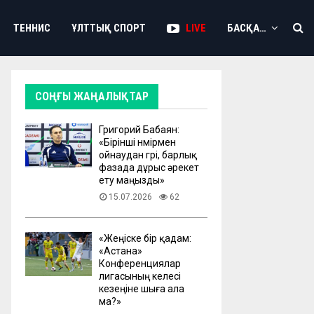
ТЕННИС
ҰЛТТЫҚ СПОРТ
LIVE
БАСҚА…
СОҢҒЫ ЖАҢАЛЫҚТАР
Григорий Бабаян:
«Бірінші нөмірмен
ойнаудан гөрі, барлық
фазада дұрыс әрекет
ету маңызды»
15.07.2026
62
«Жеңіске бір қадам:
«Астана»
Конференциялар
лигасының келесі
кезеңіне шыға ала
ма?»