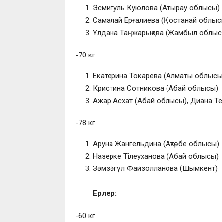
Эсмигуль Куюлова (Атырау облысы)
Самалай Ерғалиева (Қостанай облыс
Ұлдана Таңжарықова (Жамбыл облыс
-70 кг
Екатерина Токарева (Алматы облысы
Кристина Сотникова (Абай облысы)
Ажар Асхат (Абай облысы), Диана Т
-78 кг
Аруна Жангельдина (Ақтөбе облысы)
Назерке Тілеуханова (Абай облысы)
Зәмзәгүл Файзолланова (Шымкент)
Ерлер:
-60 кг