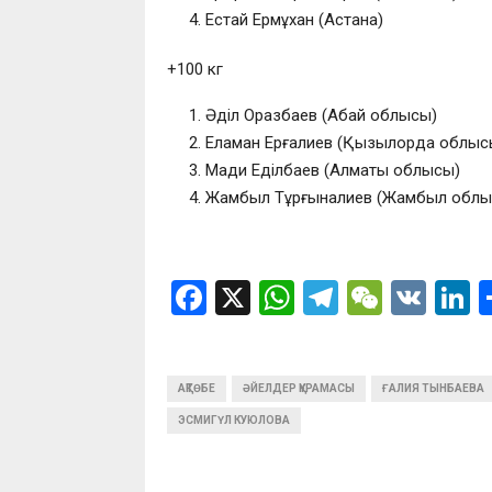
Естай Ермұхан (Астана)
+100 кг
Әділ Оразбаев (Абай облысы)
Еламан Ерғалиев (Қызылорда облыс
Мади Еділбаев (Алматы облысы)
Жамбыл Тұрғыналиев (Жамбыл облы
F
X
W
T
W
V
L
a
h
el
e
K
n
ce
at
e
C
k
АҚТӨБЕ
b
ӘЙЕЛДЕР ҚҰРАМАСЫ
s
gr
h
ҒАЛИЯ ТЫНБАЕВА
d
ЭСМИГҮЛ КУЮЛОВА
o
A
a
at
n
o
p
m