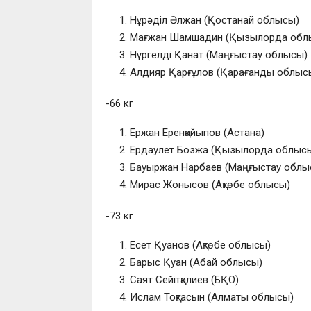
Нұрәділ Әлжан (Қостанай облысы)
Мағжан Шамшадин (Қызылорда обл
Нұргелді Қанат (Маңғыстау облысы)
Алдияр Қарғұлов (Қарағанды облыс
-66 кг
Ержан Еренқайыпов (Астана)
Ердаулет Бозжа (Қызылорда облыс
Бауыржан Нарбаев (Маңғыстау облы
Мирас Жонысов (Ақтөбе облысы)
-73 кг
Есет Қуанов (Ақтөбе облысы)
Барыс Қуан (Абай облысы)
Саят Сейітқалиев (БҚО)
Ислам Тоқтасын (Алматы облысы)