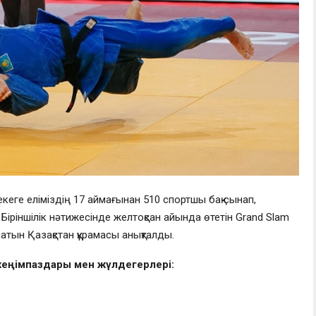
екеге еліміздің 17 аймағынан 510 спортшы бақ сынап,
іріншілік нәтижесінде желтоқсан айында өтетін Grand Slam
атын Қазақстан құрамасы анықталды.
еңімпаздары мен жүлдегерлері: