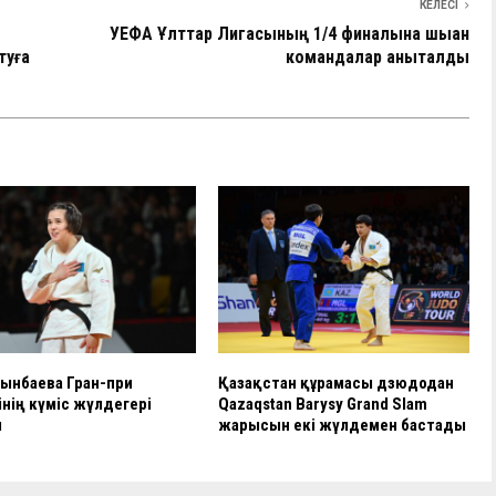
и
КЕЛЕСІ
УЕФА Ұлттар Лигасының 1/4 финалына шыққан
ть
туға
командалар анықталды
Тынбаева Гран-при
Қазақстан құрамасы дзюдодан
інің күміс жүлдегері
Qazaqstan Barysy Grand Slam
ы
жарысын екі жүлдемен бастады