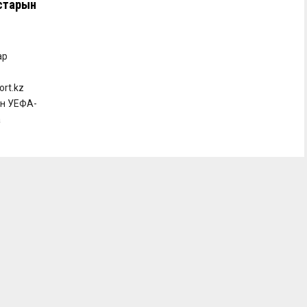
астарын
ар
rt.kz
ен УЕФА-
а