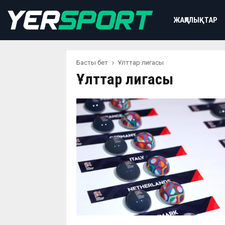
ЖАҢАЛЫҚТАР
Басты бет
Ұлттар лигасы
Ұлттар лигасы