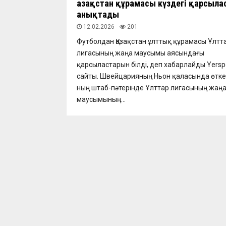
Қазақстан құрамасы күздегі қарсыл
анықтады
12.02.2026
201
Футболдан Қазақстан ұлттық құрамасы Ұлтт
лигасының жаңа маусымы аясындағы
қарсыластарын білді, деп хабарлайды Yerspo
сайты. Швейцарияның Ньон қаласында өтк
ның штаб-пәтерінде Ұлттар лигасының жаң
маусымының...