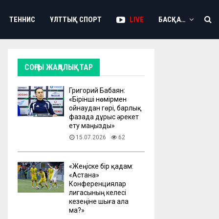
ТЕННИС
ҰЛТТЫҚ СПОРТ
LIVE
БАСҚА…
СОҢҒЫ ЖАҢАЛЫҚТАР
Григорий Бабаян:
«Бірінші нөмірмен
ойнаудан гөрі, барлық
фазада дұрыс әрекет
ету маңызды»
15.07.2026
62
«Жеңіске бір қадам:
«Астана»
Конференциялар
лигасының келесі
кезеңіне шыға ала
ма?»