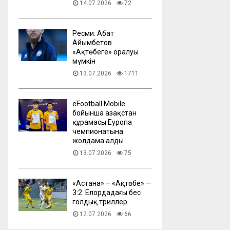
14.07.2026
72
Ресми: Абат
Айымбетов
«Ақтөбеге» оралуы
мүмкін
13.07.2026
1711
eFootball Mobile
бойынша Қазақстан
құрамасы Еуропа
чемпионатына
жолдама алды
13.07.2026
75
​«Астана» – «Ақтөбе» —
3:2. Елордадағы бес
голдық триллер
12.07.2026
66